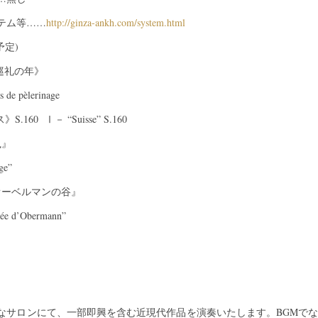
テム等……
http://ginza-ankh.com/system.html
予定)
巡礼の年》
 de pèlerinage
S.160 Ⅰ－ “Suisse” S.160
』
ge”
ーベルマンの谷』
e d’Obermann”
なサロンにて、一部即興を含む近現代作品を演奏いたします。BGMで