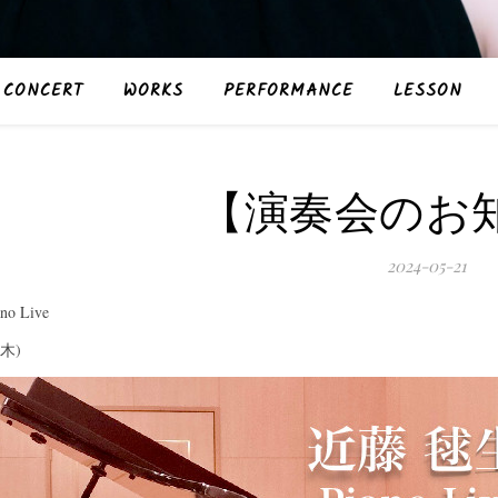
CONCERT
WORKS
PERFORMANCE
LESSON
【演奏会のお
2024-05-21
o Live
(木)