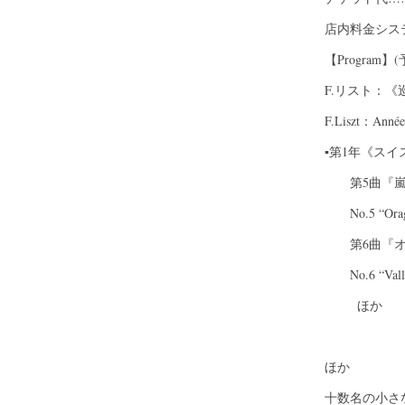
店内料金シス
【Program】(
F.リスト：《
F.Liszt：Années
▪︎第1年《スイス》
第5曲『嵐
No.5 “Ora
第6曲『オ
No.6 “Vallé
ほか
ほか
十数名の小さ